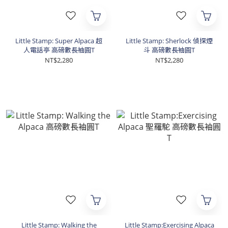
Little Stamp: Super Alpaca 超
Little Stamp: Sherlock 偵探煙
人電話亭 高磅數長袖圓T
斗 高磅數長袖圓T
NT$2,280
NT$2,280
Little Stamp: Walking the
Little Stamp:Exercising Alpaca