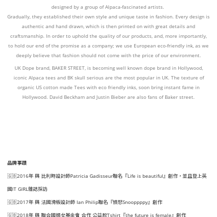
designed by a group of Alpaca-fascinated artists.
Gradually, they established their own style and unique taste in fashion. Every design is
authentic and hand drawn, which is then printed on with great details and
craftsmanship. In order to uphold the quality of our products, and, more importantly,
to hold our end of the promise as a company; we use European eco-friendly ink, as we
deeply believe that fashion should not come with the price of our environment.
UK Dope brand, BAKER STREET, is becoming well known dope brand in Hollywood,
iconic Alpaca tees and BK skull serious are the most popular in UK. The texture of
organic US cotton made Tees with eco friendly inks, soon bring instant fame in
Hollywood. David Beckham and Justin Bieber are also fans of Baker street.
品牌事蹟
🇬🇧2016年 與 比利時設計師Patricia Gadisseur聯名『Life is beautiful』創作，並且登上英
國IT GIRL雜誌採訪
🇬🇧2017年 與 法國滑板設計師 Ian Philip聯名『憤怒Snooppppy』創作
🇬🇧2018年 與 聯合國婦女基金會 合作 公益款Tshirt『the future is female』創作