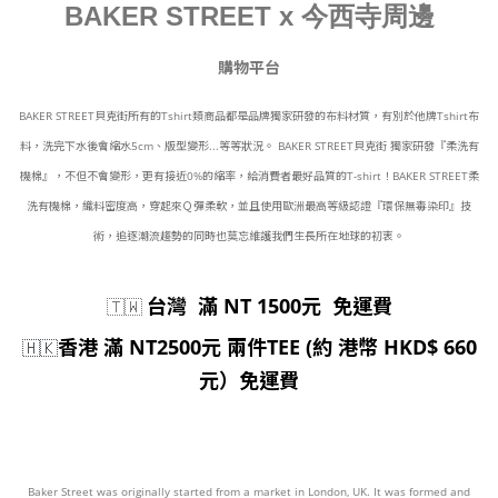
BAKER STREET x 今西寺周邊
購物平台
BAKER STREET貝克街所有的Tshirt類商品都是品牌獨家研發的布料材質，有別於他牌Tshirt布
料，洗完下水後會縮水5cm、版型變形...等等狀況。 BAKER STREET貝克街 獨家研發『柔洗有
機棉』，不但不會變形，更有接近0%的縮率，給消費者最好品質的T-shirt！BAKER STREET柔
洗有機棉，織料密度高，穿起來Ｑ彈柔軟，並且使用歐洲最高等級認證『環保無毒染印』技
術，追逐潮流趨勢的同時也莫忘維護我們生長所在地球的初衷。
台灣 滿 NT 1500元 免運費
🇹🇼
香港 滿 NT2500元 兩件TEE (約 港幣 HKD$ 660
🇭🇰
元）免運費
Baker Street was originally started from a market in London, UK. It was formed and