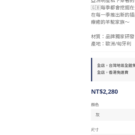
亞洲明星私下穿著的
🇬🇧每季都會挖
在每一季推出新的插
療癒的羊駝家族～
材質：品牌獨家研發 
產地：歐洲/匈牙利
全店，台灣地區全館
全店，香港免運費
NT$2,280
顏色
尺寸