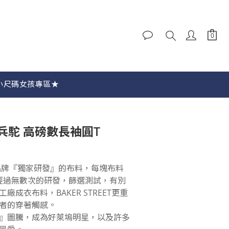
立即購買
小尺碼女孩專區★
s 小兵駝 高磅數長袖圓T
 品牌『獨家研發』的布料，每塊布料
 經過無數次的研發，篩選測試，有別
成衣布料，BAKER STREET更重
者的穿著觸感。
羊駝』圖騰，成為好萊塢明星，以及許多