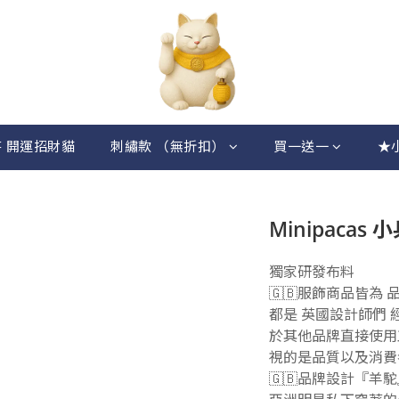
 開運招財貓
刺繡款 （無折扣）
買一送一
★
Minipaca
獨家研發布料
🇬🇧服飾商品皆為
都是 英國設計師們
於其他品牌直接使用工廠
視的是品質以及消費
🇬🇧品牌設計『