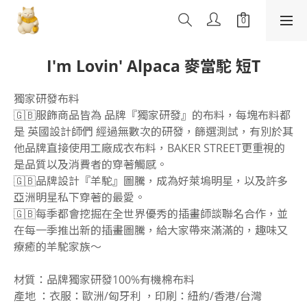
I'm Lovin' Alpaca 麥當駝 短T
獨家研發布料
🇬🇧服飾商品皆為 品牌『獨家研發』的布料，每塊布料都
是 英國設計師們 經過無數次的研發，篩選測試，有別於其
他品牌直接使用工廠成衣布料，BAKER STREET更重視的
是品質以及消費者的穿著觸感。
🇬🇧品牌設計『羊駝』圖騰，成為好萊塢明星，以及許多
亞洲明星私下穿著的最愛。
🇬🇧每季都會挖掘在全世界優秀的插畫師談聯名合作，並
在每一季推出新的插畫圖騰，給大家帶來滿滿的，趣味又
療癒的羊駝家族～
材質：品牌獨家研發100%有機棉布料
產地 ：衣服：歐洲/匈牙利 ，印刷：紐約/香港/台灣