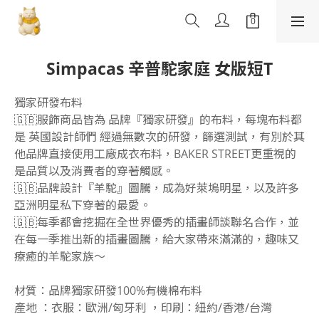
Simpacas 辛普駝家庭 女版短T
獨家研發布料
🇬🇧服飾商品皆為 品牌『獨家研發』的布料，每塊布料都
是 英國設計師們 經過無數次的研發，篩選測試，有別於其
他品牌直接使用工廠成衣布料，BAKER STREET更重視的
是品質以及消費者的穿著觸感。
🇬🇧品牌設計『羊駝』圖騰，成為好萊塢明星，以及許多
亞洲明星私下穿著的最愛。
🇬🇧每季都會挖掘在全世界優秀的插畫師談聯名合作，並
在每一季推出新的插畫圖騰，給大家帶來滿滿的，趣味又
療癒的羊駝家族～
材質：品牌獨家研發100%有機棉布料
產地 ：衣服：歐洲/匈牙利 ，印刷：紐約/香港/台灣