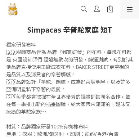
Simpacas 辛普駝家庭 短T
獨家研發布料
🇬🇧服飾商品皆為 品牌『獨家研發』的布料，每塊布料都
是 英國設計師們 經過無數次的研發，篩選測試，有別於其
他品牌直接使用工廠成衣布料，BAKER STREET更重視的
是品質以及消費者的穿著觸感。
🇬🇧品牌設計『羊駝』圖騰，成為好萊塢明星，以及許多
亞洲明星私下穿著的最愛。
🇬🇧每季都會挖掘在全世界優秀的插畫師談聯名合作，並
在每一季推出新的插畫圖騰，給大家帶來滿滿的，趣味又
療癒的羊駝家族～
材質：品牌獨家研發100%有機棉布料
產地 ：衣服：歐洲/匈牙利 ，印刷：紐約/香港/台灣