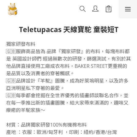
Teletupacas 天線寶駝 童裝短T
獨家研發布料
🇬🇧服飾商品皆為 品牌『獨家研發』的布料，每塊布料都
是 英國設計師們 經過無數次的研發，篩選測試，有別於其
他品牌直接使用工廠成衣布料，BAKER STREET更重視的
是品質以及消費者的穿著觸感。
🇬🇧品牌設計『羊駝』圖騰，成為好萊塢明星，以及許多
亞洲明星私下穿著的最愛。
🇬🇧每季都會挖掘在全世界優秀的插畫師談聯名合作，並
在每一季推出新的插畫圖騰，給大家帶來滿滿的，趣味又
療癒的羊駝家族～
材質：品牌獨家研發100%有機棉布料
產地 ：衣服：歐洲/匈牙利 ，印刷：紐約/香港/台灣