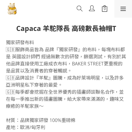
Capaca 羊駝隊長 高磅數長袖帽T
獨家研發布料
🇬🇧服飾商品皆為 品牌『獨家研發』的布料，每塊布料都
是 英國設計師們 經過無數次的研發，篩選測試，有別於其
他品牌直接使用工廠成衣布料，BAKER STREET更重視的
是品質以及消費者的穿著觸感。
🇬🇧品牌設計『羊駝』圖騰，成為好萊塢明星，以及許多
亞洲明星私下穿著的最愛。
🇬🇧每季都會挖掘在全世界優秀的插畫師談聯名合作，並
在每一季推出新的插畫圖騰，給大家帶來滿滿的，趣味又
療癒的羊駝家族～
材質：品牌獨家研發 100%重磅棉
產地：歐洲/匈牙利