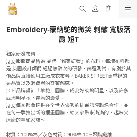
Embroidery-蒙納駝的微笑 刺繡 寬版落
肩 短T
獨家研發布料
🇬🇧服飾商品皆為 品牌『獨家研發』的布料，每塊布料都
是 英國設計師們 經過無數次的研發，篩選測試，有別於其
他品牌直接使用工廠成衣布料，BAKER STREET更重視的
是品質以及消費者的穿著觸感。
🇬🇧品牌設計『羊駝』圖騰，成為好萊塢明星，以及許多
亞洲明星私下穿著的最愛。
🇬🇧每季都會挖掘在全世界優秀的插畫師談聯名合作，並
在每一季推出新的插畫圖騰，給大家帶來滿滿的，趣味又
療癒的羊駝家族～
材質：100%棉／灰色材質：90%棉 10%聚酯纖維