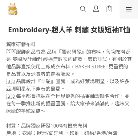
Embroidery-超人羊 刺繡 女版短袖T恤
獨家研發布料
🇬🇧服飾商品皆為 品牌『獨家研發』的布料，每塊布料都
是 英國設計師們 經過無數次的研發，篩選測試，有別於其
他品牌直接使用工廠成衣布料，BAKER STREET更重視的
是品質以及消費者的穿著觸感。
🇬🇧品牌設計『羊駝』圖騰，成為好萊塢明星，以及許多
亞洲明星私下穿著的最愛。
🇬🇧每季都會挖掘在全世界優秀的插畫師談聯名合作，並
在每一季推出新的插畫圖騰，給大家帶來滿滿的，趣味又
療癒的羊駝家族～
材質：品牌獨家研發100%有機棉布料
產地 ：衣服：歐洲/匈牙利 ，印刷：紐約/香港/台灣