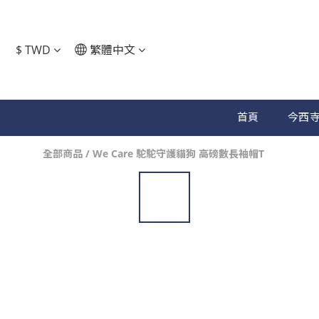
$
TWD
繁體中文
首頁
今西寺
全部商品
/
We Care 駝駝守護貓狗 高磅數長袖帽T