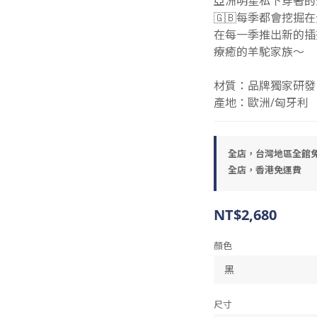
亞洲明星私下穿著的
🇬🇧每季都會挖
在每一季推出新的插
療癒的羊駝家族～
材質：品牌獨家研發 
產地：歐洲/匈牙利
全店，台灣地區全館
全店，香港免運費
NT$2,680
顏色
尺寸