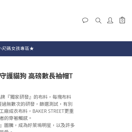
立即購買
小尺碼女孩專區★
駝駝守護貓狗 高磅數長袖帽T
 品牌『獨家研發』的布料，每塊布料
 經過無數次的研發，篩選測試，有別
成衣布料，BAKER STREET更重
者的穿著觸感。
羊駝』圖騰，成為好萊塢明星，以及許多