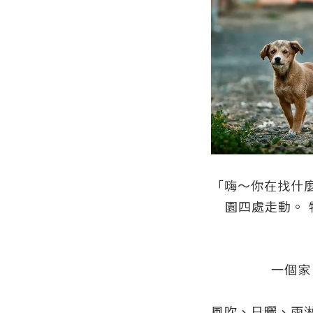
「嗨～你在找什
園四處走動。 
一個家
風吹、日曬、雨