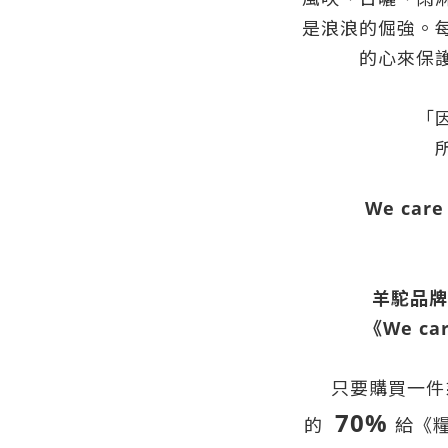
是浪浪的倔強。
的心來保
「
We care
羊駝品牌
《We c
只要購買一件
70%
的
給《