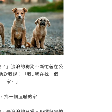
麼？」流浪的狗狗不斷忙著在公
牠對我說：「我..我在找一個
家。」
，找一個溫暖的家。
淋，是浪浪的日常。恐懼與害怕