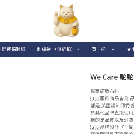
 開運招財貓
刺繡款 （無折扣）
買一送一
★
We Care 
獨家研發布料
🇬🇧服飾商品皆為
都是 英國設計師們
於其他品牌直接使用工廠
視的是品質以及消費
🇬🇧品牌設計『