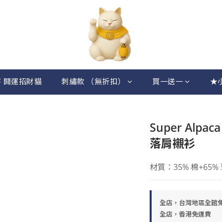
 開運招財貓
刺繡款 （無折扣）
買一送一
★
Super Alp
落肩襯衫
材質：35% 棉+65%
全店，台灣地區全館
全店，香港免運費