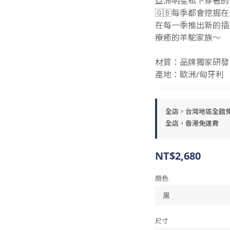
亞洲明星私下穿著的
🇬🇧每季都會挖
在每一季推出新的插
療癒的羊駝家族～
材質：品牌獨家研發 
產地：歐洲/匈牙利
全店，台灣地區全館
全店，香港免運費
NT$2,680
顏色
尺寸