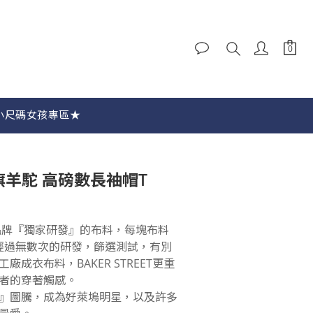
立即購買
小尺碼女孩專區★
國旗羊駝 高磅數長袖帽T
 品牌『獨家研發』的布料，每塊布料
 經過無數次的研發，篩選測試，有別
成衣布料，BAKER STREET更重
者的穿著觸感。
羊駝』圖騰，成為好萊塢明星，以及許多