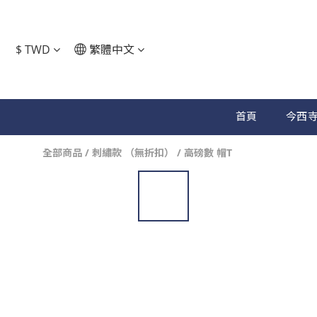
$
TWD
繁體中文
首頁
今西寺
全部商品
/
刺繡款 （無折扣）
/
高磅數 帽T