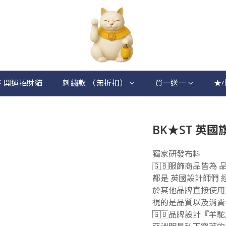
 開運招財貓
刺繡款 （無折扣）
買一送一
★
BK★ST 英
獨家研發布料
🇬🇧服飾商品皆為
都是 英國設計師們
於其他品牌直接使用工廠
視的是品質以及消費
🇬🇧品牌設計『