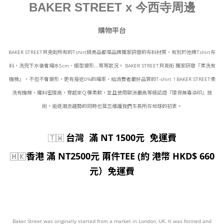
BAKER STREET x 今西寺周邊
購物平台
BAKER STREET貝克街所有的Tshirt類商品都是品牌獨家研發的布料材質，有別於他牌Tshirt布
料，洗完下水後會縮水5cm、版型變形...等等狀況。 BAKER STREET貝克街 獨家研發『柔洗有
機棉』，不但不會變形，更有接近0%的縮率，給消費者最好品質的T-shirt！BAKER STREET柔
洗有機棉，織料密度高，穿起來Ｑ彈柔軟，並且使用歐洲最高等級認證『環保無毒染印』技
術，追逐潮流趨勢的同時也莫忘維護我們生長所在地球的初衷。
台灣 滿 NT 1500元 免運費
🇹🇼
香港 滿 NT2500元 兩件TEE (約 港幣 HKD$ 660
🇭🇰
元）免運費
Baker Street was originally started from a market in London, UK. It was formed and