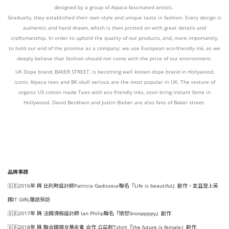
designed by a group of Alpaca-fascinated artists.
Gradually, they established their own style and unique taste in fashion. Every design is
authentic and hand drawn, which is then printed on with great details and
craftsmanship. In order to uphold the quality of our products, and, more importantly,
to hold our end of the promise as a company; we use European eco-friendly ink, as we
deeply believe that fashion should not come with the price of our environment.
UK Dope brand, BAKER STREET, is becoming well known dope brand in Hollywood,
iconic Alpaca tees and BK skull serious are the most popular in UK. The texture of
organic US cotton made Tees with eco friendly inks, soon bring instant fame in
Hollywood. David Beckham and Justin Bieber are also fans of Baker street.
品牌事蹟
🇬🇧2016年 與 比利時設計師Patricia Gadisseur聯名『Life is beautiful』創作，並且登上英
國IT GIRL雜誌採訪
🇬🇧2017年 與 法國滑板設計師 Ian Philip聯名『憤怒Snooppppy』創作
🇬🇧2018年 與 聯合國婦女基金會 合作 公益款Tshirt『the future is female』創作