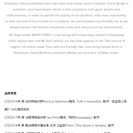
Gradually, they established their own style and unique taste in fashion. Every design is
authentic and hand drawn, which is then printed on with great details and
craftsmanship. In order to uphold the quality of our products, and, more importantly,
to hold our end of the promise as a company; we use European eco-friendly ink, as we
deeply believe that fashion should not come with the price of our environment.
UK Dope brand, BAKER STREET, is becoming well known dope brand in Hollywood,
iconic Alpaca tees and BK skull serious are the most popular in UK. The texture of
organic US cotton made Tees with eco friendly inks, soon bring instant fame in
Hollywood. David Beckham and Justin Bieber are also fans of Baker street.
品牌事蹟
🇬🇧2016年 與 比利時設計師Patricia Gadisseur聯名『Life is beautiful』創作，並且登上英
國IT GIRL雜誌採訪
🇬🇧2017年 與 法國滑板設計師 Ian Philip聯名『憤怒Snooppppy』創作
🇬🇧2018年 與 聯合國婦女基金會 合作 公益款Tshirt『the future is female』創作