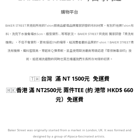
購物平台
BAKER STREET貝克街所有的Tshirt類商品都是品牌獨家研發的布料材質，有別於他牌Tshirt布
料，洗完下水後會縮水5cm、版型變形...等等狀況。 BAKER STREET貝克街 獨家研發『柔洗有
機棉』，不但不會變形，更有接近0%的縮率，給消費者最好品質的T-shirt！BAKER STREET柔
洗有機棉，織料密度高，穿起來Ｑ彈柔軟，並且使用歐洲最高等級認證『環保無毒染印』技
術，追逐潮流趨勢的同時也莫忘維護我們生長所在地球的初衷。
台灣 滿 NT 1500元 免運費
🇹🇼
香港 滿 NT2500元 兩件TEE (約 港幣 HKD$ 660
🇭🇰
元）免運費
Baker Street was originally started from a market in London, UK. It was formed and
designed by a group of Alpaca-fascinated artists.