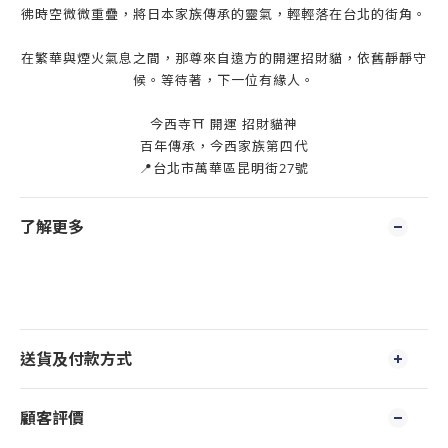
彿時空微微重疊，將日本家族傳承的靈氣，輕輕落在台北的街角。
在繁華與煙火氣息之間，那尊來自遠方的開運招財貓，依舊靜靜守
候。等待著，下一位有緣人。
今西寺⛩️ 開運 招財貓神
百年傳承，今西家族第四代
📍台北市萬華區昆明街27號
了解更多
送貨及付款方式
顧客評價