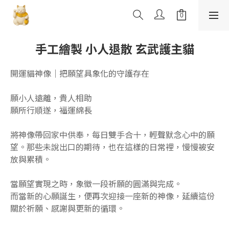
手工繪製 小人退散 玄武護主貓
開運貓神像｜把願望具象化的守護存在
願小人遠離，貴人相助
願所行順遂，福運綿長
將神像帶回家中供奉，每日雙手合十，輕聲默念心中的願
望。那些未說出口的期待，也在這樣的日常裡，慢慢被安
放與累積。
當願望實現之時，象徵一段祈願的圓滿與完成。
而當新的心願誕生，便再次迎接一座新的神像，延續這份
關於祈願、感謝與更新的循環。