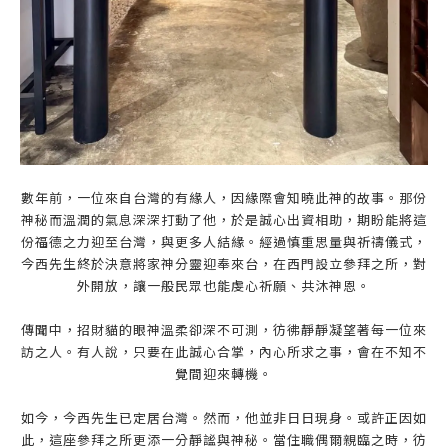
數年前，一位來自台灣的有緣人，因緣際會知曉此神的故事。那份
神秘而溫潤的氣息深深打動了他，於是誠心出資相助，期盼能將這
份福德之力迎至台灣，與更多人結緣。經過慎重思量與祈禱儀式，
今西先生終於決意將家神分靈迎奉來台，在西門設立參拜之所，對
外開放，讓一般民眾也能虔心祈願、共沐神恩。
傳聞中，招財貓的眼神溫柔卻深不可測，彷彿靜靜凝望著每一位來
訪之人。有人說，只要在此誠心合掌，內心所求之事，會在不知不
覺間迎來轉機。
如今，今西先生已定居台灣。然而，他並非日日現身。或許正因如
此，這座參拜之所更添一分靜謐與神秘。當住職偶爾親臨之時，彷