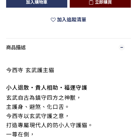
加入購物車
立即購買
加入追蹤清單
商品描述
今西寺
玄武護主貓
小人退散・貴人相助・福運守護
玄武自古為鎮守四方之神獸，
主護身、避煞、化口舌。
今西寺以玄武守護之意，
打造專屬現代人的防小人守護貓。
一尊在側，