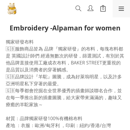
Embroidery -Alpaman for women
獨家研發布料
🇬🇧服飾商品皆為 品牌『獨家研發』的布料，每塊布料都
是 英國設計師們 經過無數次的研發，篩選測試，有別於其
他品牌直接使用工廠成衣布料，BAKER STREET更重視的
是品質以及消費者的穿著觸感。
🇬🇧品牌設計『羊駝』圖騰，成為好萊塢明星，以及許多
亞洲明星私下穿著的最愛。
🇬🇧每季都會挖掘在全世界優秀的插畫師談聯名合作，並
在每一季推出新的插畫圖騰，給大家帶來滿滿的，趣味又
療癒的羊駝家族～
材質：品牌獨家研發100%有機棉布料
產地 ：衣服：歐洲/匈牙利 ，印刷：紐約/香港/台灣